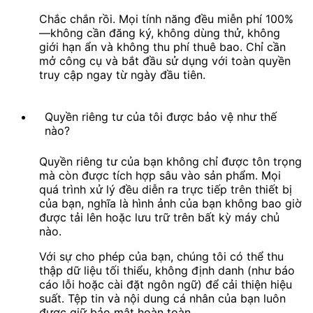
Chắc chắn rồi. Mọi tính năng đều miễn phí 100%
—không cần đăng ký, không dùng thử, không
giới hạn ẩn và không thu phí thuê bao. Chỉ cần
mở công cụ và bắt đầu sử dụng với toàn quyền
Xóa EXIF
Đóng dấu (Watermark)
truy cập ngay từ ngày đầu tiên.
Quyền riêng tư của tôi được bảo vệ như thế
nào?
Che mờ
Quyền riêng tư của bạn không chỉ được tôn trọng
Nâng cao chất lượng
mà còn được tích hợp sâu vào sản phẩm. Mọi
quá trình xử lý đều diễn ra trực tiếp trên thiết bị
của bạn, nghĩa là hình ảnh của bạn không bao giờ
được tải lên hoặc lưu trữ trên bất kỳ máy chủ
nào.
Với sự cho phép của bạn, chúng tôi có thể thu
Nén ảnh
Nâng cấp độ phân giải
thập dữ liệu tối thiểu, không định danh (như báo
(Upscale)
cáo lỗi hoặc cài đặt ngôn ngữ) để cải thiện hiệu
suất. Tệp tin và nội dung cá nhân của bạn luôn
Hoạt ảnh
được giữ bảo mật hoàn toàn.