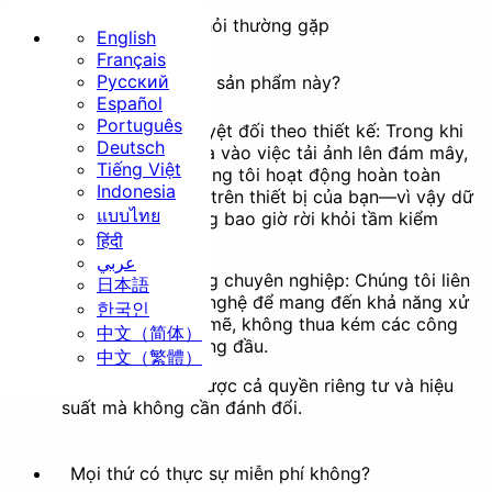
Câu hỏi thường gặp
English
Français
Русский
Tại sao nên chọn sản phẩm này?
Trang chủ
Español
Português
Quyền riêng tư tuyệt đối theo thiết kế: Trong khi
Cơ bản
Deutsch
nhiều công cụ dựa vào việc tải ảnh lên đám mây,
Tiếng Việt
sản phẩm của chúng tôi hoạt động hoàn toàn
Indonesia
ngoại tuyến ngay trên thiết bị của bạn—vì vậy dữ
แบบไทย
liệu của bạn không bao giờ rời khỏi tầm kiểm
हिंदी
soát của bạn.
عربي
Kết quả chất lượng chuyên nghiệp: Chúng tôi liên
日本語
Thay đổi kích thước
Cắt ảnh
tục cải tiến công nghệ để mang đến khả năng xử
한국인
lý hình ảnh mạnh mẽ, không thua kém các công
中文（简体）
cụ thương mại hàng đầu.
中文（繁體）
Tóm lại, bạn có được cả quyền riêng tư và hiệu
Xoay ảnh
Chuyển đổi định dạng
suất mà không cần đánh đổi.
Bảo mật
Mọi thứ có thực sự miễn phí không?