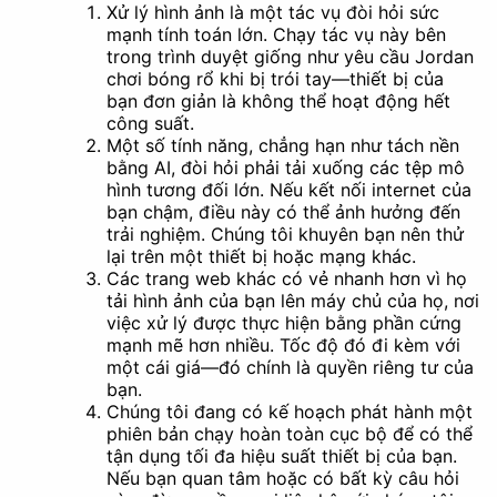
Xử lý hình ảnh là một tác vụ đòi hỏi sức
mạnh tính toán lớn. Chạy tác vụ này bên
trong trình duyệt giống như yêu cầu Jordan
chơi bóng rổ khi bị trói tay—thiết bị của
Xóa nền
bạn đơn giản là không thể hoạt động hết
Tài liệu
công suất.
Một số tính năng, chẳng hạn như tách nền
bằng AI, đòi hỏi phải tải xuống các tệp mô
hình tương đối lớn. Nếu kết nối internet của
bạn chậm, điều này có thể ảnh hưởng đến
trải nghiệm. Chúng tôi khuyên bạn nên thử
lại trên một thiết bị hoặc mạng khác.
Các trang web khác có vẻ nhanh hơn vì họ
tải hình ảnh của bạn lên máy chủ của họ, nơi
việc xử lý được thực hiện bằng phần cứng
mạnh mẽ hơn nhiều. Tốc độ đó đi kèm với
một cái giá—đó chính là quyền riêng tư của
bạn.
Chúng tôi đang có kế hoạch phát hành một
phiên bản chạy hoàn toàn cục bộ để có thể
tận dụng tối đa hiệu suất thiết bị của bạn.
Nếu bạn quan tâm hoặc có bất kỳ câu hỏi