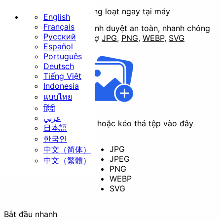
Nén ảnh hàng loạt ngay tại máy
English
Français
Công cụ nén ảnh trên trình duyệt an toàn, nhanh chóng
Русский
và không giới hạn.
Hỗ trợ
JPG
,
PNG
,
WEBP
,
SVG
Trang chủ
Español
Português
Cơ bản
Deutsch
Tiếng Việt
Indonesia
แบบไทย
हिंदी
عربي
Nhấp để chọn tệp hoặc kéo thả tệp vào đây
日本語
Thay đổi kích thước
Cắt ảnh
한국인
JPG
中文（简体）
JPEG
中文（繁體）
PNG
WEBP
Xoay ảnh
Chuyển đổi định dạng
SVG
Bảo mật
Bắt đầu nhanh