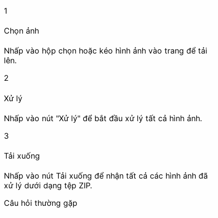
1
Chọn ảnh
Xóa EXIF
Đóng dấu (Watermark)
Nhấp vào hộp chọn hoặc kéo hình ảnh vào trang để tải
lên.
2
Che mờ
Xử lý
Nhấp vào nút "Xử lý" để bắt đầu xử lý tất cả hình ảnh.
Nâng cao chất lượng
3
Tải xuống
Nhấp vào nút Tải xuống để nhận tất cả các hình ảnh đã
Nén ảnh
Nâng cấp độ phân giải
xử lý dưới dạng tệp ZIP.
(Upscale)
Câu hỏi thường gặp
Hoạt ảnh