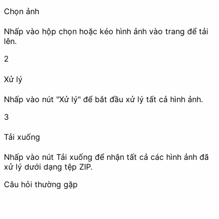
Chọn ảnh
Nhấp vào hộp chọn hoặc kéo hình ảnh vào trang để tải
lên.
Xóa EXIF
Đóng dấu (Watermark)
2
Xử lý
Che mờ
Nhấp vào nút "Xử lý" để bắt đầu xử lý tất cả hình ảnh.
3
Nâng cao chất lượng
Tải xuống
Nhấp vào nút Tải xuống để nhận tất cả các hình ảnh đã
xử lý dưới dạng tệp ZIP.
Nén ảnh
Nâng cấp độ phân giải
Câu hỏi thường gặp
(Upscale)
Hoạt ảnh