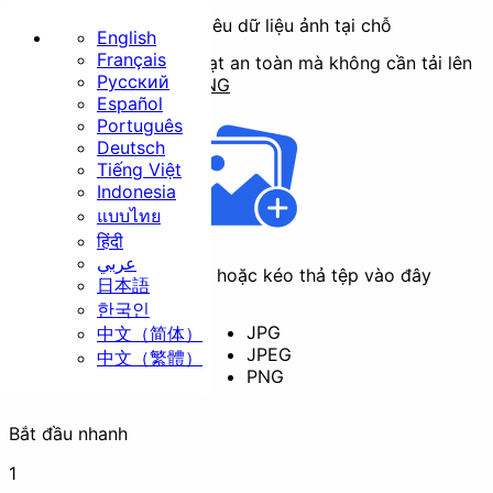
Xóa EXIF & Siêu dữ liệu ảnh tại chỗ
English
Français
Xóa siêu dữ liệu hàng loạt an toàn mà không cần tải lên
Русский
máy chủ.
Hỗ trợ
JPG
,
PNG
Trang chủ
Español
Português
Cơ bản
Deutsch
Tiếng Việt
Indonesia
แบบไทย
हिंदी
عربي
Nhấp để chọn tệp hoặc kéo thả tệp vào đây
日本語
Thay đổi kích thước
Cắt ảnh
한국인
JPG
中文（简体）
JPEG
中文（繁體）
PNG
Xoay ảnh
Chuyển đổi định dạng
Bắt đầu nhanh
Bảo mật
1