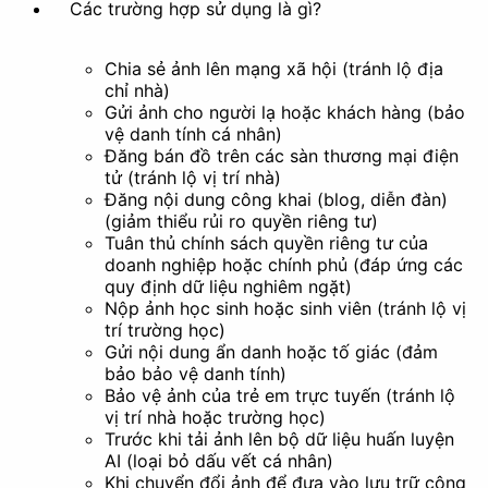
Các trường hợp sử dụng là gì?
Chia sẻ ảnh lên mạng xã hội (tránh lộ địa
chỉ nhà)
Gửi ảnh cho người lạ hoặc khách hàng (bảo
vệ danh tính cá nhân)
Tạo ảnh động
Trích xuất khung
Đăng bán đồ trên các sàn thương mại điện
hình
tử (tránh lộ vị trí nhà)
Đăng nội dung công khai (blog, diễn đàn)
Làm đẹp
(giảm thiểu rủi ro quyền riêng tư)
Tuân thủ chính sách quyền riêng tư của
doanh nghiệp hoặc chính phủ (đáp ứng các
quy định dữ liệu nghiêm ngặt)
Nộp ảnh học sinh hoặc sinh viên (tránh lộ vị
trí trường học)
Bộ lọc
Tạo phong cách nghệ
Gửi nội dung ẩn danh hoặc tố giác (đảm
thuật
bảo bảo vệ danh tính)
Bảo vệ ảnh của trẻ em trực tuyến (tránh lộ
vị trí nhà hoặc trường học)
Khác
Trước khi tải ảnh lên bộ dữ liệu huấn luyện
AI (loại bỏ dấu vết cá nhân)
Khi chuyển đổi ảnh để đưa vào lưu trữ công