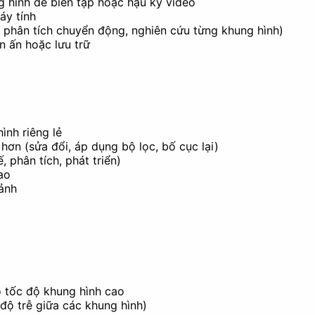
 hình để biên tập hoặc hậu kỳ video
áy tính
ụ: phân tích chuyển động, nghiên cứu từng khung hình)
n ấn hoặc lưu trữ
ật
ình riêng lẻ
 hơn (sửa đổi, áp dụng bộ lọc, bố cục lại)
 phân tích, phát triển)
ao
 ảnh
có tốc độ khung hình cao
 độ trễ giữa các khung hình)