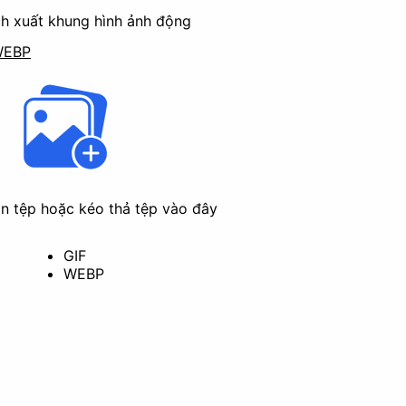
ích xuất khung hình ảnh động
WEBP
n tệp hoặc kéo thả tệp vào đây
Xoay ảnh
Chuyển đổi định dạng
GIF
WEBP
Che mờ