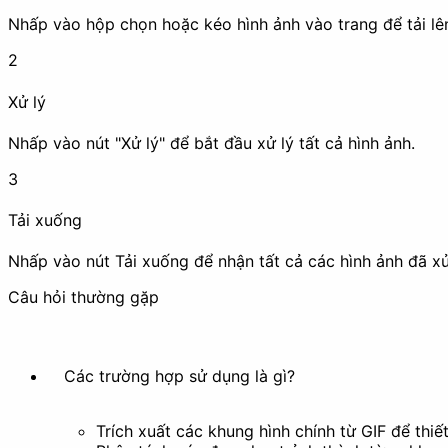
Nhấp vào hộp chọn hoặc kéo hình ảnh vào trang để tải lê
Nâng cao chất lượng
2
Xử lý
Nhấp vào nút "Xử lý" để bắt đầu xử lý tất cả hình ảnh.
Nén ảnh
Nâng cấp độ phân giải 
3
Hoạt ảnh
Tải xuống
Nhấp vào nút Tải xuống để nhận tất cả các hình ảnh đã xử
Câu hỏi thường gặp
Tạo ảnh động
Trích xuất khung 
Các trường hợp sử dụng là gì?
Làm đẹp
Trích xuất các khung hình chính từ GIF để thi