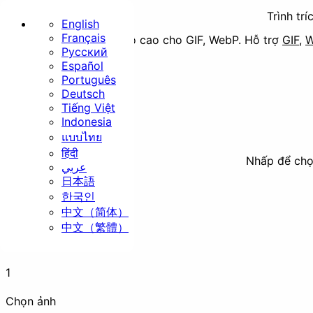
Trình tr
English
Français
Trích xuất cục bộ tốc độ cao cho GIF, WebP.
Hỗ trợ
GIF
,
Русский
Trang chủ
Español
Português
Cơ bản
Deutsch
Tiếng Việt
Indonesia
แบบไทย
हिंदी
Nhấp để chọ
عربي
日本語
Thay đổi kích thước
Cắt ảnh
한국인
中文（简体）
Bảo mật
中文（繁體）
Bắt đầu nhanh
1
Chọn ảnh
Xóa EXIF
Đóng dấu (Watermark)