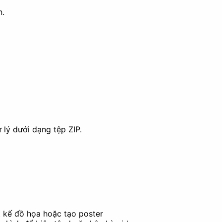
n.
(Upscale)
 lý dưới dạng tệp ZIP.
hình
ết kế đồ họa hoặc tạo poster