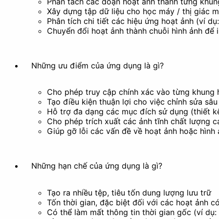
Phân tách các đoạn hoạt ảnh thành từng khung
Xây dựng tập dữ liệu cho học máy / thị giác m
Phân tích chi tiết các hiệu ứng hoạt ảnh (ví d
Chuyển đổi hoạt ảnh thành chuỗi hình ảnh để i
Bộ lọc
Tạo phong cách nghệ thu
Khác
Những ưu điểm của ứng dụng là gì?
Cho phép truy cập chính xác vào từng khung h
Tạo điều kiện thuận lợi cho việc chỉnh sửa sâu
Hỗ trợ đa dạng các mục đích sử dụng (thiết kế,
Cho phép trích xuất các ảnh tĩnh chất lượng c
Xóa nền
Giúp gỡ lỗi các vấn đề về hoạt ảnh hoặc hình
Tài liệu
Những hạn chế của ứng dụng là gì?
Tạo ra nhiều tệp, tiêu tốn dung lượng lưu trữ
Tốn thời gian, đặc biệt đối với các hoạt ảnh 
Có thể làm mất thông tin thời gian gốc (ví dụ: