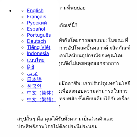
คำถามที่พบบ่อย
English
Français
Русский
ทำไมต้องเลือกผลิตภัณฑ์นี้?
หน้าแรก
Español
Português
ความเป็นส่วนตัวที่แท้จริงโดยการออกแบบ: ในขณะที่
Deutsch
พื้นฐาน
Tiếng Việt
เครื่องมืออื่นๆ พึ่งพาการอัปโหลดขึ้นคลาวด์ ผลิตภัณฑ์
Indonesia
ของเราทำงานแบบออฟไลน์บนอุปกรณ์ของคุณโดย
แบบไทย
สมบูรณ์ ข้อมูลของคุณจึงไม่เคยหลุดออกจากการ
हिंदी
ควบคุมของคุณ
عربي
日本語
ปรับขนาด
ครอบตัด
ผลลัพธ์คุณภาพระดับมืออาชีพ: เราปรับปรุงเทคโนโลยี
한국인
ของเราอย่างต่อเนื่องเพื่อส่งมอบความสามารถในการ
中文（简体）
ประมวลผลรูปภาพที่ทรงพลัง ซึ่งเทียบเคียงได้กับเครื่อง
中文（繁體）
มือเชิงพาณิชย์ชั้นนำ
หมุนภาพ
แปลงไฟล์
สรุปสั้นๆ คือ คุณได้รับทั้งความเป็นส่วนตัวและ
ประสิทธิภาพโดยไม่ต้องประนีประนอม
ความปลอดภัย