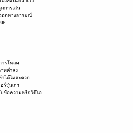
รฝังลงในหน้าเว็บ
คุมการเล่น
ดงออกทางอารมณ์
GIF
นการโหลด
ปภาพต่ำลง
ทำได้ไม่สะดวก
์รุ่นเก่า
กับข้อความหรือวิดีโอ