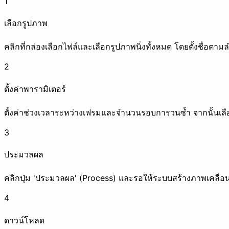
1
ลบข้อมูลเมตา
ใส่ลายน้ำ
เลือกรูปภาพ
ปรับปรุงภาพ
คลิกที่กล่องเลือกไฟล์และเลือกรูปภาพนิ่งทั้งหมด โดยตั้งชื่อตามลำ
2
ตั้งค่าพารามิเตอร์
บีบอัด
เพิ่มความละเอียด
ตั้งค่าช่วงเวลาระหว่างเฟรมและจำนวนรอบการวนซ้ำ จากนั้นเลือ
แอนิเมชัน
3
ประมวลผล
คลิกปุ่ม 'ประมวลผล' (Process) และรอให้ระบบสร้างภาพเคลื่
สร้างภาพเคลื่อนไหว
แยกเฟรม
4
ตกแต่งภาพ
ดาวน์โหลด