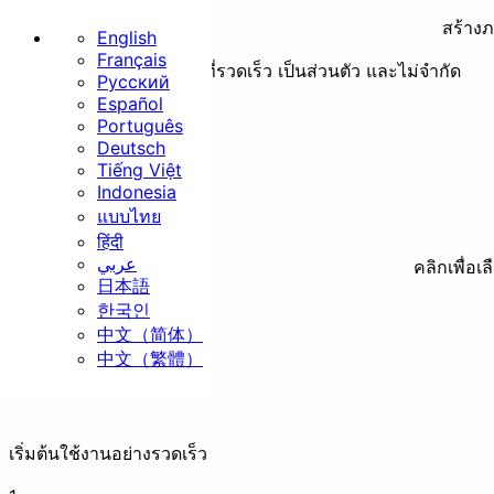
สร้างภ
English
Français
การสร้างไฟล์ GIF/WebP ที่รวดเร็ว เป็นส่วนตัว และไม่จำกัด
Русский
หน้าแรก
Español
Português
Deutsch
พื้นฐาน
Tiếng Việt
Indonesia
แบบไทย
हिंदी
عربي
คลิกเพื่อเ
日本語
ปรับขนาด
ครอบตัด
ห
한국인
中文（简体）
ความปลอดภัย
中文（繁體）
เริ่มต้นใช้งานอย่างรวดเร็ว