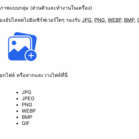
ปภาพแบบกลุ่ม (ส่วนตัวและทำงานในเครื่อง)
องอัปโหลดไปยังเซิร์ฟเวอร์ใดๆ
รองรับ
JPG
,
PNG
,
WEBP
,
BMP
,
ลือกไฟล์ หรือลากและวางไฟล์ที่นี่
มุนภาพ
แปลงไฟล์
JPG
JPEG
PNG
WEBP
BMP
GIF