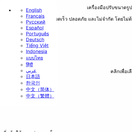
เครื่องมือปรับขนาดรู
English
Français
การปรับขนาดแบบกลุ่มที่รวดเร็ว ปลอดภัย และไม่จำกัด โดยไม่ต้
Русский
หน้าแรก
Español
Português
Deutsch
พื้นฐาน
Tiếng Việt
Indonesia
แบบไทย
हिंदी
عربي
คลิกเพื่อเ
日本語
ปรับขนาด
ครอบตัด
ห
한국인
中文（简体）
ความปลอดภัย
中文（繁體）