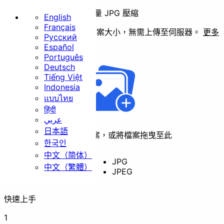
批量 JPG 壓縮
English
Français
直接在本地端縮減 JPG 檔案大小，無需上傳至伺服器。
更多
Русский
首頁
格式 ➡️
Español
Português
基礎
Deutsch
Tiếng Việt
Indonesia
แบบไทย
हिंदी
عربي
日本語
調整尺寸
裁剪
旋轉
點擊選擇檔案，或將檔案拖曳至此
한국인
中文（简体）
JPG
中文（繁體）
JPEG
轉檔
快速上手
安全
1