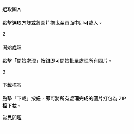
選取圖片
點擊選取方塊或將圖片拖曳至頁面中即可載入。
清除 EXIF
浮水印
打
2
增強
開始處理
點擊「開始處理」按鈕即可開始批量處理所有圖片。
3
下載檔案
壓縮
畫質提升
點擊「下載」按鈕，即可將所有處理完成的圖片打包為 ZIP
動畫
檔下載。
常見問題