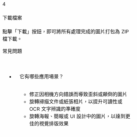
4
製作動圖
動圖拆解
下載檔案
美化
點擊「下載」按鈕，即可將所有處理完成的圖片打包為 ZIP
檔下載。
常見問題
濾鏡
風格化
它有哪些應用場景？
其他
修正因相機方向錯誤而導致歪斜或顛倒的圖片
旋轉掃描文件或紙張相片，以提升可讀性或
OCR 文字辨識的準確度
旋轉海報、簡報或 UI 設計中的圖片，以達到更
去背
佳的視覺排版效果
文件