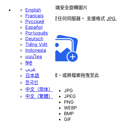
在本地端安全旋轉圖片
English
Français
批量旋轉圖片，無需上傳至任何伺服器。
支援格式
JPG
,
Русский
首頁
PNG
,
WEBP
,
BMP
,
GIF
Español
Português
基礎
Deutsch
Tiếng Việt
Indonesia
แบบไทย
हिंदी
عربي
點擊選擇檔案，或將檔案拖曳至此
日本語
調整尺寸
裁剪
旋轉
한국인
中文（简体）
JPG
JPEG
中文（繁體）
PNG
轉檔
WEBP
BMP
GIF
安全