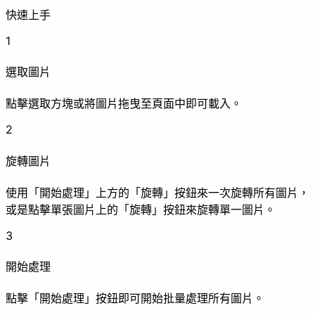
快速上手
1
選取圖片
清除 EXIF
浮水印
打
點擊選取方塊或將圖片拖曳至頁面中即可載入。
增強
2
旋轉圖片
使用「開始處理」上方的「旋轉」按鈕來一次旋轉所有圖片，
壓縮
畫質提升
或是點擊單張圖片上的「旋轉」按鈕來旋轉單一圖片。
3
動畫
開始處理
點擊「開始處理」按鈕即可開始批量處理所有圖片。