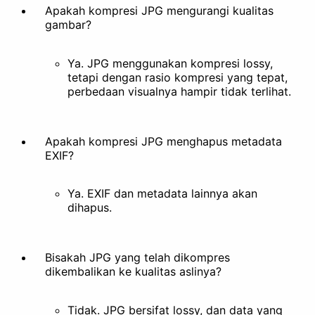
Apakah kompresi JPG mengurangi kualitas
gambar?
Ya. JPG menggunakan kompresi lossy,
Buat Animasi
Ekstrak
tetapi dengan rasio kompresi yang tepat,
perbedaan visualnya hampir tidak terlihat.
Mempercantik
Apakah kompresi JPG menghapus metadata
EXIF?
Ya. EXIF dan metadata lainnya akan
Filter
Stilisasi
dihapus.
Lainnya
Bisakah JPG yang telah dikompres
dikembalikan ke kualitas aslinya?
Tidak. JPG bersifat lossy, dan data yang