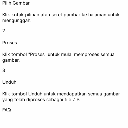
Pilih Gambar
Klik kotak pilihan atau seret gambar ke halaman untuk
mengunggah.
Hapus EXIF
Watermark
2
Proses
Klik tombol "Proses" untuk mulai memproses semua
Sensor
gambar.
Tingkatkan
3
Unduh
Klik tombol Unduh untuk mendapatkan semua gambar
yang telah diproses sebagai file ZIP.
Kompres
Upscale
FAQ
Animasi