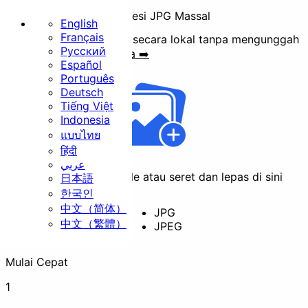
Kompresi JPG Massal
English
Français
Perkecil ukuran file JPG secara lokal tanpa mengunggah
Русский
ke server.
Format lainnya ➡️
Beranda
Español
Português
Dasar
Deutsch
Tiếng Việt
Indonesia
แบบไทย
हिंदी
عربي
Klik untuk memilih file atau seret dan lepas di sini
日本語
Ubah Ukuran
Potong
한국인
中文（简体）
JPG
中文（繁體）
JPEG
Putar
Konversi
Mulai Cepat
Keamanan
1