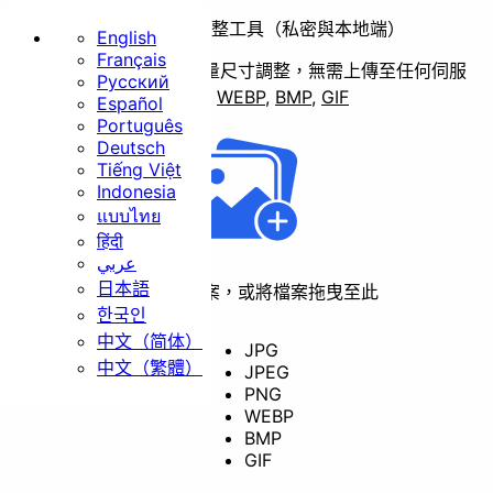
大量圖片尺寸調整工具（私密與本地端）
English
Français
快速、安全且無限制的批量尺寸調整，無需上傳至任何伺服
Русский
首頁
器。
支援格式
JPG
,
PNG
,
WEBP
,
BMP
,
GIF
Español
Português
基礎
Deutsch
Tiếng Việt
Indonesia
แบบไทย
हिंदी
عربي
日本語
點擊選擇檔案，或將檔案拖曳至此
調整尺寸
裁剪
旋轉
한국인
中文（简体）
JPG
中文（繁體）
JPEG
PNG
轉檔
WEBP
BMP
GIF
安全