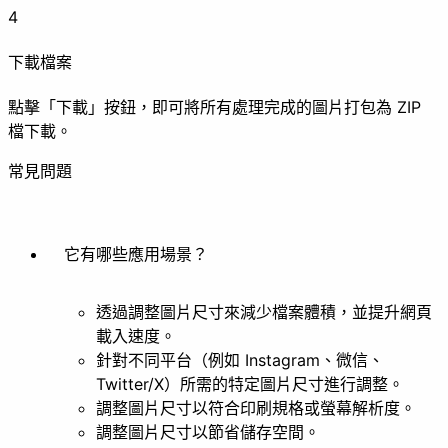
4
製作動圖
動圖拆解
下載檔案
美化
點擊「下載」按鈕，即可將所有處理完成的圖片打包為 ZIP
檔下載。
常見問題
濾鏡
風格化
它有哪些應用場景？
其他
透過調整圖片尺寸來減少檔案體積，並提升網頁
載入速度。
針對不同平台（例如 Instagram、微信、
Twitter/X）所需的特定圖片尺寸進行調整。
去背
調整圖片尺寸以符合印刷規格或螢幕解析度。
文件
調整圖片尺寸以節省儲存空間。