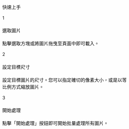
快速上手
1
清除 EXIF
浮水印
打
選取圖片
點擊選取方塊或將圖片拖曳至頁面中即可載入。
增強
2
設定目標尺寸
設定目標圖片的尺寸。您可以指定確切的像素大小，或是以等
壓縮
畫質提升
比例方式縮放圖片。
動畫
3
開始處理
點擊「開始處理」按鈕即可開始批量處理所有圖片。