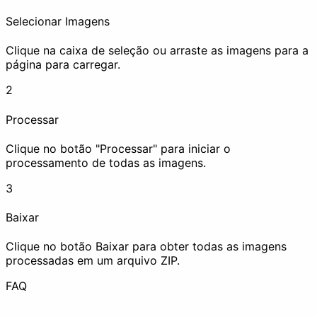
Selecionar Imagens
Clique na caixa de seleção ou arraste as imagens para a
página para carregar.
Remover EXIF
Marca d'Água
2
Processar
Censurar
Clique no botão "Processar" para iniciar o
processamento de todas as imagens.
Melhorar
3
Baixar
Clique no botão Baixar para obter todas as imagens
processadas em um arquivo ZIP.
Comprimir
Aumentar Resolução
FAQ
Animação