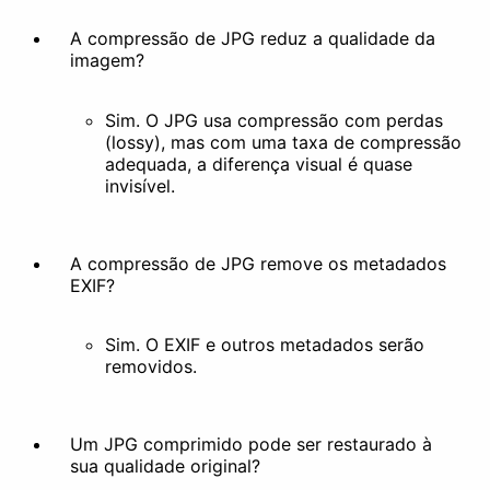
A compressão de JPG reduz a qualidade da
imagem?
Criar Animação
Extrair
Sim. O JPG usa compressão com perdas
(lossy), mas com uma taxa de compressão
adequada, a diferença visual é quase
Embelezar
invisível.
A compressão de JPG remove os metadados
EXIF?
Filtrar
Estilizar
Sim. O EXIF e outros metadados serão
Outros
removidos.
Um JPG comprimido pode ser restaurado à
sua qualidade original?