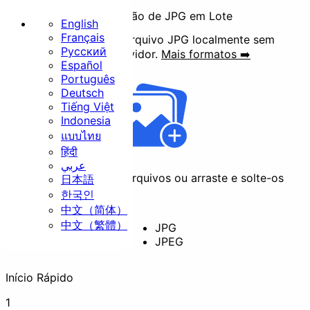
Compressão de JPG em Lote
English
Français
Reduza o tamanho do arquivo JPG localmente sem
Русский
fazer upload para o servidor.
Mais formatos ➡️
Início
Español
Português
Básico
Deutsch
Tiếng Việt
Indonesia
แบบไทย
हिंदी
عربي
Clique para selecionar arquivos ou arraste e solte-os
日本語
Redimensionar
Cortar
aqui
한국인
中文（简体）
中文（繁體）
JPG
JPEG
Rotacionar
Converter
Início Rápido
Segurança
1