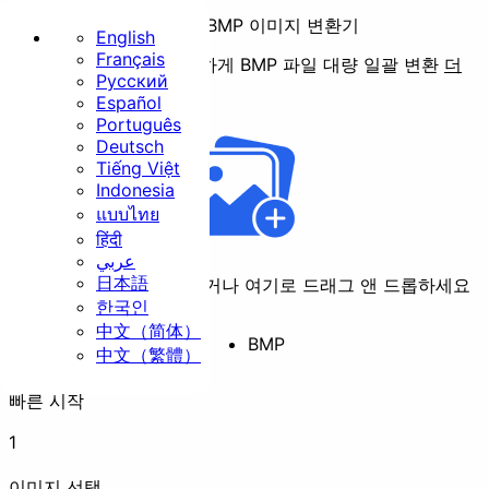
전문가용 BMP 이미지 변환기
English
Français
사용 중인 기기에서 안전하게 BMP 파일 대량 일괄 변환
더
Русский
많은 포맷 보기 ➡️
홈
Español
Português
기본
Deutsch
Tiếng Việt
Indonesia
แบบไทย
हिंदी
عربي
日本語
클릭하여 파일을 선택하거나 여기로 드래그 앤 드롭하세요
크기 조절
자르기
회
한국인
中文（简体）
BMP
中文（繁體）
빠른 시작
변환
1
보안
이미지 선택