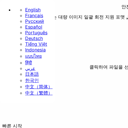
안
English
Français
서버 업로드 없이 진행하는 대량 이미지 일괄 회전
지원 포맷
Русский
홈
Español
Português
기본
Deutsch
Tiếng Việt
Indonesia
แบบไทย
हिंदी
클릭하여 파일을 
عربي
日本語
크기 조절
자르기
회
한국인
中文（简体）
보안
中文（繁體）
빠른 시작
EXIF 삭제
워터마크