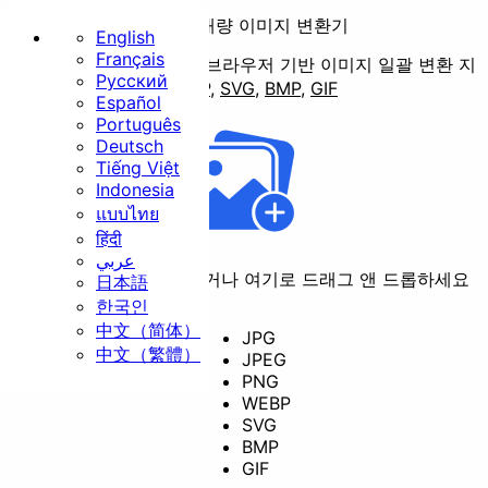
온라인 대량 이미지 변환기
English
Français
제한 없이 빠르고 안전한 브라우저 기반 이미지 일괄 변환
지
Русский
원 포맷
JPG
,
PNG
,
WEBP
,
SVG
,
BMP
,
GIF
홈
Español
Português
기본
Deutsch
Tiếng Việt
Indonesia
แบบไทย
हिंदी
عربي
클릭하여 파일을 선택하거나 여기로 드래그 앤 드롭하세요
日本語
크기 조절
자르기
회
한국인
中文（简体）
JPG
中文（繁體）
JPEG
PNG
WEBP
변환
SVG
BMP
보안
GIF