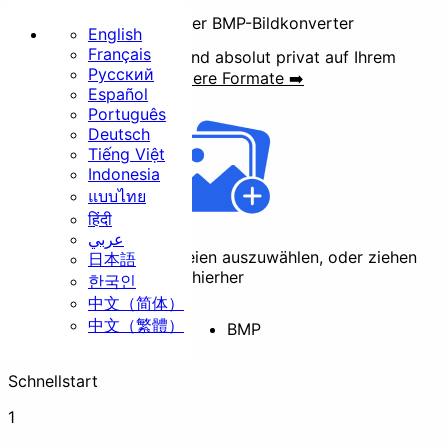
Professioneller BMP-Bildkonverter
English
Français
BMP-Dateien im Batch und absolut privat auf Ihrem
Русский
Gerät konvertieren.
Weitere Formate ➡️
Startseite
Español
Português
Basis
Deutsch
Tiếng Việt
Indonesia
แบบไทย
हिंदी
عربي
Klicken Sie hier, um Dateien auszuwählen, oder ziehen
日本語
Größe ändern
Zuschneiden
Sie sie per Drag & Drop hierher
한국인
中文（简体）
中文（繁體）
BMP
Drehen
Konvertieren
Schnellstart
Sicherheit
1