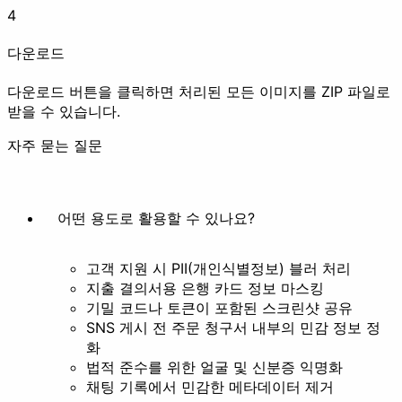
4
애니메이션 만들기
프레임 추출
다운로드
예쁘게 꾸미기
다운로드 버튼을 클릭하면 처리된 모든 이미지를 ZIP 파일로
받을 수 있습니다.
자주 묻는 질문
필터
스타일화
어떤 용도로 활용할 수 있나요?
기타
고객 지원 시 PII(개인식별정보) 블러 처리
지출 결의서용 은행 카드 정보 마스킹
기밀 코드나 토큰이 포함된 스크린샷 공유
SNS 게시 전 주문 청구서 내부의 민감 정보 정
화
배경 제거
법적 준수를 위한 얼굴 및 신분증 익명화
채팅 기록에서 민감한 메타데이터 제거
문서