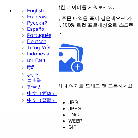
이미지에서 민감한 데이터를 지워보세요.
English
Français
얼굴, 전화번호, 은행 계좌, 주문 내역을 즉시 검은색으로 가
Русский
리거나 흐리게 처리합니다. 100% 로컬 프로세싱으로 스크린
홈
Español
샷을 안심하고 공유하세요.
Português
기본
Deutsch
Tiếng Việt
Indonesia
แบบไทย
हिंदी
عربي
日本語
크기 조절
자르기
회
클릭하여 파일을 선택하거나 여기로 드래그 앤 드롭하세요
한국인
中文（简体）
中文（繁體）
JPG
JPEG
변환
PNG
WEBP
GIF
보안