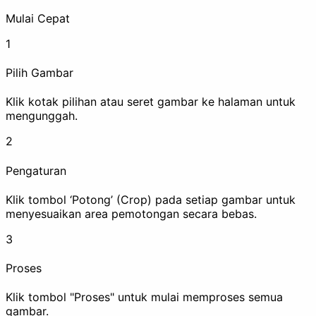
Mulai Cepat
1
Hapus EXIF
Watermark
Pilih Gambar
Klik kotak pilihan atau seret gambar ke halaman untuk
mengunggah.
Sensor
2
Pengaturan
Tingkatkan
Klik tombol ‘Potong’ (Crop) pada setiap gambar untuk
menyesuaikan area pemotongan secara bebas.
3
Kompres
Upscale
Proses
Klik tombol "Proses" untuk mulai memproses semua
Animasi
gambar.