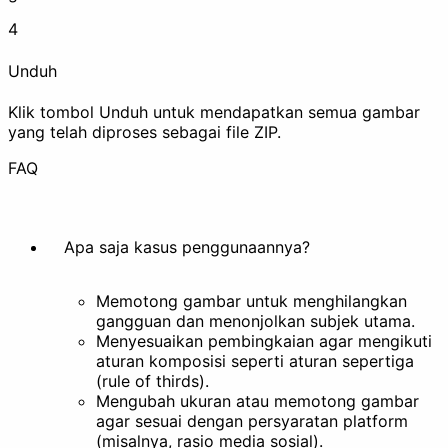
4
Unduh
Buat Animasi
Ekstrak
Klik tombol Unduh untuk mendapatkan semua gambar
yang telah diproses sebagai file ZIP.
Mempercantik
FAQ
Apa saja kasus penggunaannya?
Filter
Stilisasi
Memotong gambar untuk menghilangkan
gangguan dan menonjolkan subjek utama.
Lainnya
Menyesuaikan pembingkaian agar mengikuti
aturan komposisi seperti aturan sepertiga
(rule of thirds).
Mengubah ukuran atau memotong gambar
agar sesuai dengan persyaratan platform
(misalnya, rasio media sosial).