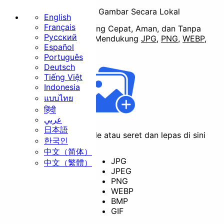
Potong Batch Gambar Secara Lokal
English
Français
Pemotongan Gambar yang Cepat, Aman, dan Tanpa
Русский
Batas di Browser Anda.
Mendukung
JPG
,
PNG
,
WEBP
,
Beranda
Español
BMP
,
GIF
Português
Dasar
Deutsch
Tiếng Việt
Indonesia
แบบไทย
हिंदी
عربي
日本語
Ubah Ukuran
Potong
Klik untuk memilih file atau seret dan lepas di sini
한국인
中文（简体）
JPG
中文（繁體）
JPEG
PNG
Putar
Konversi
WEBP
BMP
Keamanan
GIF