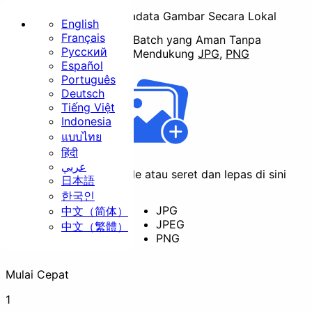
Hapus EXIF & Metadata Gambar Secara Lokal
English
Français
Penghapusan Metadata Batch yang Aman Tanpa
Русский
Mengunggah ke Server.
Mendukung
JPG
,
PNG
Beranda
Español
Português
Dasar
Deutsch
Tiếng Việt
Indonesia
แบบไทย
हिंदी
عربي
Klik untuk memilih file atau seret dan lepas di sini
日本語
Ubah Ukuran
Potong
한국인
JPG
中文（简体）
JPEG
中文（繁體）
PNG
Putar
Konversi
Mulai Cepat
Keamanan
1