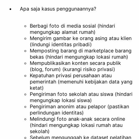
Apa saja kasus penggunaannya?
Berbagi foto di media sosial (hindari
mengungkap alamat rumah)
Buat Animasi
Ekstrak
Mengirim gambar ke orang asing atau klien
(lindungi identitas pribadi)
Mempercantik
Memposting barang di marketplace barang
bekas (hindari mengungkap lokasi rumah)
Mempublikasikan konten secara publik
(blog, forum) (kurangi risiko privasi)
Kepatuhan privasi perusahaan atau
pemerintah (memenuhi kebijakan data yang
Filter
Stilisasi
ketat)
Pengiriman foto sekolah atau siswa (hindari
mengungkap lokasi siswa)
Lainnya
Pengiriman anonim atau pelapor (pastikan
perlindungan identitas)
Melindungi foto anak-anak secara online
(hindari mengungkap lokasi rumah atau
sekolah)
Sebelum mengunggah ke dataset pelatihan