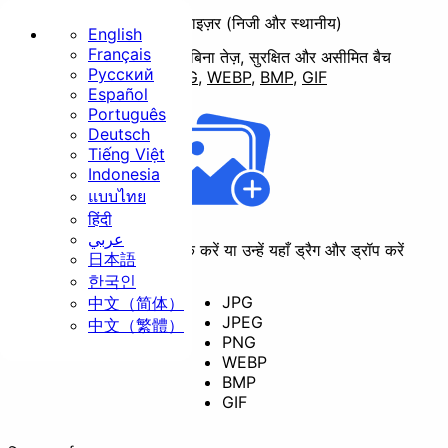
बल्क इमेज रिसाइज़र (निजी और स्थानीय)
English
Français
किसी भी सर्वर पर अपलोड किए बिना तेज़, सुरक्षित और असीमित बैच
Русский
रिसाइजिंग।
समर्थन
JPG
,
PNG
,
WEBP
,
BMP
,
GIF
होम
Español
Português
बुनियादी
Deutsch
Tiếng Việt
Indonesia
แบบไทย
हिंदी
عربي
फाइलें चुनने के लिए क्लिक करें या उन्हें यहाँ ड्रैग और ड्रॉप करें
日本語
रीसाइज़
क्रॉप
रोटेट
한국인
JPG
中文（简体）
JPEG
中文（繁體）
PNG
WEBP
कन्वर्ट
BMP
GIF
सुरक्षा