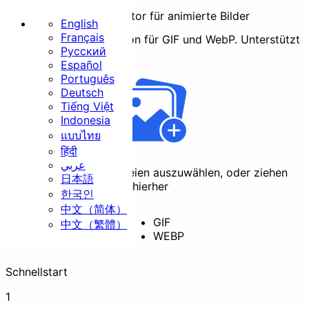
Frame-Extractor für animierte Bilder
English
Français
Schnelle lokale Extraktion für GIF und WebP.
Unterstützt
Русский
GIF
,
WEBP
Startseite
Español
Português
Basis
Deutsch
Tiếng Việt
Indonesia
แบบไทย
हिंदी
عربي
Klicken Sie hier, um Dateien auszuwählen, oder ziehen
日本語
Größe ändern
Zuschneiden
Sie sie per Drag & Drop hierher
한국인
中文（简体）
GIF
中文（繁體）
WEBP
Drehen
Konvertieren
Schnellstart
Sicherheit
1