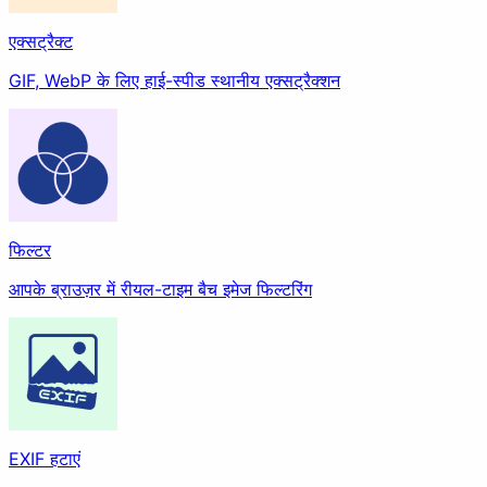
एक्सट्रैक्ट
GIF, WebP के लिए हाई-स्पीड स्थानीय एक्सट्रैक्शन
फिल्टर
आपके ब्राउज़र में रीयल-टाइम बैच इमेज फिल्टरिंग
EXIF हटाएं