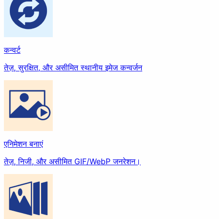
फिल्टर
स्टाइल करें
कन्वर्ट
अन्य
तेज़, सुरक्षित, और असीमित स्थानीय इमेज कन्वर्जन
बैकग्राउंड हटाएं
दस्तावेज़
एनिमेशन बनाएं
तेज़, निजी, और असीमित GIF/WebP जनरेशन।