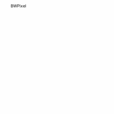
BWPixel
कन्वर्ट
र करें