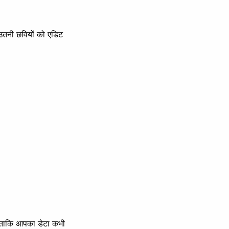
 उतनी छवियों को एडिट
ै—ताकि आपका डेटा कभी