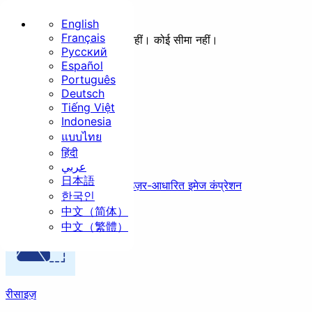
English
Français
कोई अपलोड नहीं। कोई शुल्क नहीं। कोई सीमा नहीं।
Русский
होम
सभी
बेसिक
Español
Português
बुनियादी
Deutsch
Tiếng Việt
Indonesia
แบบไทย
हिंदी
कंप्रेस
عربي
日本語
रीसाइज़
क्रॉप
रोटेट
सुरक्षित, तेज़, और असीमित ब्राउज़र-आधारित इमेज कंप्रेशन
한국인
中文（简体）
सुरक्षा
中文（繁體）
रीसाइज़
EXIF हटाएं
वॉटरमार्क
सेंस