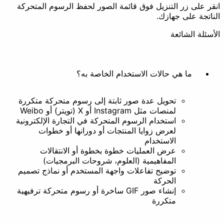
نقر على زر التنزيل فوق قائمة الصور لحفظ الرسوم المتحركة
لناتجة على جهازك.
لأسئلة الشائعة
إنشاء حركة
استخراج
ما هي حالات الاستخدام الخاصة به؟
تجميل
تحويل عدة صور ثابتة إلى رسوم متحركة متكررة
لمنصات مثل Instagram أو X (تويتر) أو Weibo
استخدام الرسوم المتحركة في التجارة الإلكترونية
لعرض زوايا المنتجات أو دورانها أو خطوات
الاستخدام
فلتر
تزيين
عرض العمليات خطوة بخطوة أو الانتقالات
المفاهيمية (العلوم، شروحات البرمجيات)
أخرى
توضيح تفاعلات واجهة المستخدم أو نماذج تصميم
الحركة
إنشاء صور GIF ساخرة أو رسوم متحركة ترفيهية
متكررة