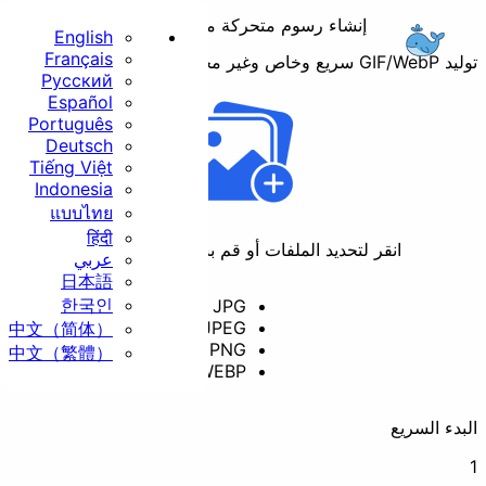
إنشاء رسوم متحركة من صور ثابتة
English
Français
 GIF/WebP سريع وخاص وغير محدود.
Русский
الرئيسية
Español
Português
أساسي
Deutsch
Tiếng Việt
Indonesia
แบบไทย
हिंदी
انقر لتحديد الملفات أو قم بسحبها وإفلاتها هنا
عربي
日本語
تغيير الحجم
قص
한국인
JPG
JPEG
中文（简体）
PNG
中文（繁體）
WEBP
تدوير
تحويل
لبدء السريع
الأمان