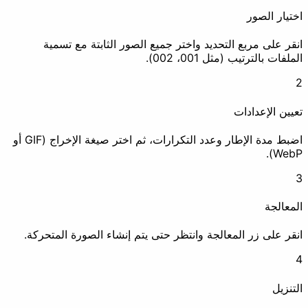
ختيار الصور
نقر على مربع التحديد واختر جميع الصور الثابتة مع تسمية
لملفات بالترتيب (مثل 001، 002).
إزالة بيانات EXIF
علامة مائية
عيين الإعدادات
طمس
اضبط مدة الإطار وعدد التكرارات، ثم اختر صيغة الإخراج (GIF أو
WebP)
تعزيز
لمعالجة
نقر على زر المعالجة وانتظر حتى يتم إنشاء الصورة المتحركة.
ضغط
تحسين الدقة
لتنزيل
رسوم متحركة