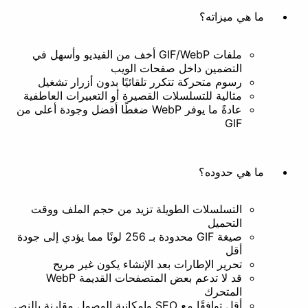
إزالة الخلفية
ما هي ميزاته؟
المستندات
ملفات GIF/WebP أخف من الفيديو وأسهل في
التضمين داخل صفحات الويب
رسوم متحركة تتكرر تلقائيًا بدون أزرار تشغيل
مثالية للتسلسلات القصيرة أو التعبيرات العاطفية
عادةً ما يوفر WebP ضغطًا أفضل وجودة أعلى من
GIF
ما هي حدوده؟
التسلسلات الطويلة تزيد من حجم الملف ووقت
التحميل
صيغة GIF محدودة بـ 256 لونًا مما يؤدي إلى جودة
أقل
تحرير الإطارات بعد الإنشاء يكون غير مريح
قد لا تدعم بعض المتصفحات القديمة WebP
المتحرك
أقل توافقًا مع SEO وإمكانية الوصول مقارنة بالنص