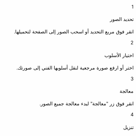
حديد الصور
إزالة بيانات EXIF
علامة مائية
نقر فوق مربع التحديد أو اسحب الصور إلى الصفحة لتحميلها.
ختيار الأسلوب
طمس
ختر أو ارفع صورة مرجعية لنقل أسلوبها الفني إلى صورتك.
تعزيز
عالجة
نقر فوق زر "معالجة" لبدء معالجة جميع الصور.
ضغط
تحسين الدقة
نزيل
رسوم متحركة