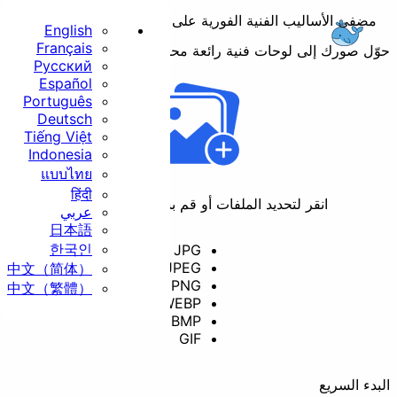
مضفي الأساليب الفنية الفورية على الصور بالذكاء الاصطناعي
English
Français
وّل صورك إلى لوحات فنية رائعة محلياً داخل متصفحك.
Русский
الرئيسية
Español
Português
أساسي
Deutsch
Tiếng Việt
Indonesia
แบบไทย
हिंदी
انقر لتحديد الملفات أو قم بسحبها وإفلاتها هنا
عربي
日本語
تغيير الحجم
قص
한국인
JPG
JPEG
中文（简体）
PNG
中文（繁體）
WEBP
BMP
تدوير
تحويل
GIF
الأمان
لبدء السريع