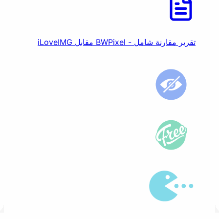
تقرير مقارنة شامل - BWPixel مقابل iLoveIMG
إزالة بيانات EXIF
علامة مائية
طمس
تعزيز
ضغط
تحسين الدقة
رسوم متحركة