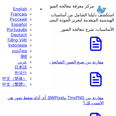
مركز معرفة معالجة الصور وتحسين الويب
English
Français
ستكشف دليلنا الشامل من أساسيات الصور إلى الممارسات
Русский
لهندسية المتقدمة لتعزيز الجودة البصرية وأداء الويب.
الرئيسية
Español
لأساسيات: شرح معالجة الصور
Português
أساسي
Deutsch
Tiếng Việt
Indonesia
แบบไทย
हिंदी
عربي
مقارنة بين صيغ الصور الشائعة وحالات استخدامها
日本語
تغيير الحجم
قص
한국인
中文（简体）
中文（繁體）
تدوير
تحويل
مقارنة بين TinyPNG وBWPixel. أي أداة ضغط صور هي
الأنسب لك؟
الأمان