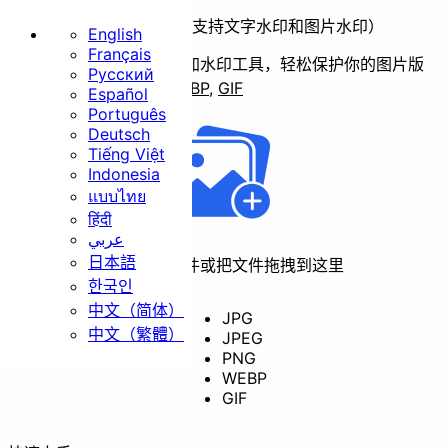
给图片添加水印（支持文字水印和图片水印）
English
Français
免费、本地、无限量批量加水印工具，轻松保护你的图片版
Русский
主页
权。
支持
JPG
,
PNG
,
WEBP
,
GIF
Español
Português
基础
Deutsch
Tiếng Việt
Indonesia
แบบไทย
हिंदी
عربي
日本語
点击选择文件或把文件拖拽到这里
调整尺寸
裁剪
旋转
한국인
中文（简体）
JPG
中文（繁體）
JPEG
PNG
转换格式
WEBP
GIF
安全