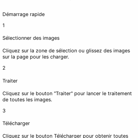
Démarrage rapide
1
Supprimer l'EXIF
Filigrane
Sélectionner des images
Cliquez sur la zone de sélection ou glissez des images
sur la page pour les charger.
Censurer
2
Améliorer
Traiter
Cliquez sur le bouton "Traiter" pour lancer le traitement
de toutes les images.
3
Compresser
Améliorer la
résolution
Télécharger
Cliquez sur le bouton Télécharger pour obtenir toutes
Animation