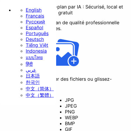
Suppresseur d'arrière-plan par IA : Sécurisé, local et
English
gratuit
Français
Русский
Suppression d'arrière-plan de qualité professionnelle
Accueil
Español
sans charger vos données.
Português
De base
Deutsch
Tiếng Việt
Indonesia
แบบไทย
हिंदी
عربي
日本語
Redimensionner
Recadrer
Cliquez pour sélectionner des fichiers ou glissez-
한국인
déposez-les ici
中文（简体）
中文（繁體）
JPG
JPEG
Faire pivoter
Convertir
PNG
WEBP
Sécurité
BMP
GIF